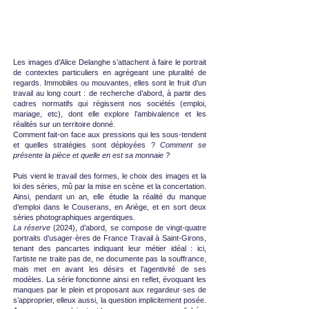
Les images d’Alice Delanghe s’attachent à faire le portrait
de contextes particuliers en agrégeant une pluralité de
regards. Immobiles ou mouvantes, elles sont le fruit d’un
travail au long court : de recherche d’abord, à partir des
cadres normatifs qui régissent nos sociétés (emploi,
mariage, etc), dont elle explore l’ambivalence et les
réalités sur un territoire donné.
Comment fait-on face aux pressions qui les sous-tendent
et quelles stratégies sont déployées ?
Comment se
présente la pièce et quelle en est sa monnaie ?
Puis vient le travail des formes, le choix des images et la
loi des séries, mû par la mise en scène et la concertation.
Ainsi, pendant un an, elle étudie la réalité du manque
d’emploi dans le Couserans, en Ariège, et en sort deux
séries photographiques argentiques.
La réserve
(2024), d’abord, se compose de vingt-quatre
portraits d’usager·ères de France Travail à Saint-Girons,
tenant des pancartes indiquant leur métier idéal : ici,
l’artiste ne traite pas de, ne documente pas la souffrance,
mais met en avant les désirs et l’agentivité de ses
modèles. La série fonctionne ainsi en reflet, évoquant les
manques par le plein et proposant aux regardeur·ses de
s’approprier, elleux aussi, la question implicitement posée.