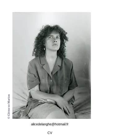
© Clément Marion
alicedelanghe@hotmail.fr
CV