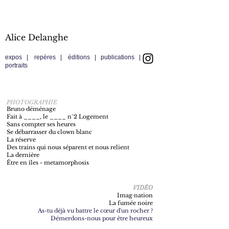
Alice Delanghe
expos
|
repères
|
éditions
|
publications
|
portraits
PHOTOGRAPHIE
Bruno déménage
Fait à ____, le ____ n°2 Logement​
Sans compter ses heures
Se débarrasser du clown blanc
La réserve
Des trains qui nous séparent et nous relient
La dernière
Être en îles - metamorphosis
VIDÉO
Imag·nation
La fumée noire​​
As-tu déjà vu battre le cœur d'un rocher ?
Démerdons-nous pour être heureux