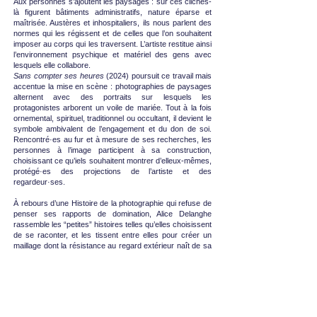
Aux personnes s’ajoutent les paysages : sur ces clichés-
là figurent bâtiments administratifs, nature éparse et
maîtrisée. Austères et inhospitaliers, ils nous parlent des
normes qui les régissent et de celles que l’on souhaitent
imposer au corps qui les traversent. L’artiste restitue ainsi
l’environnement psychique et matériel des gens avec
lesquels elle collabore.
Sans compter ses heures
(2024) poursuit ce travail mais
accentue la mise en scène : photographies de paysages
alternent avec des portraits sur lesquels les
protagonistes arborent un voile de mariée. Tout à la fois
ornemental, spirituel, traditionnel ou occultant, il devient le
symbole ambivalent de l’engagement et du don de soi.
Rencontré·es au fur et à mesure de ses recherches, les
personnes à l’image participent à sa construction,
choisissant ce qu’iels souhaitent montrer d’elleux-mêmes,
protégé·es des projections de l’artiste et des
regardeur·ses.
À rebours d’une Histoire de la photographie qui refuse de
penser ses rapports de domination, Alice Delanghe
rassemble les “petites” histoires telles qu’elles choisissent
de se raconter, et les tissent entre elles pour créer un
maillage dont la résistance au regard extérieur naît de sa
multitude.
Flora Fettah